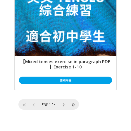
【Mixed tenses exercise in paragraph PDF
】Exercise 1-10
詳細內容
«
‹
›
»
Page
1
/
7